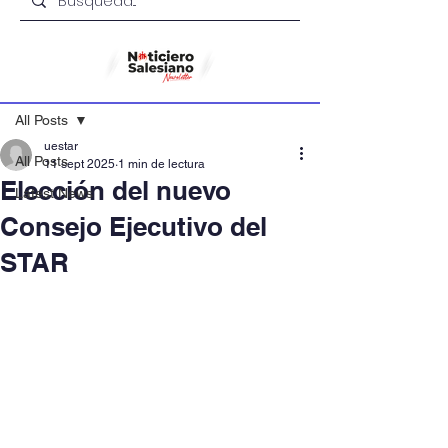
Entrada
All Posts
uestar
All Posts
11 sept 2025
1 min de lectura
Elección del nuevo
Latest News
Consejo Ejecutivo del
STAR