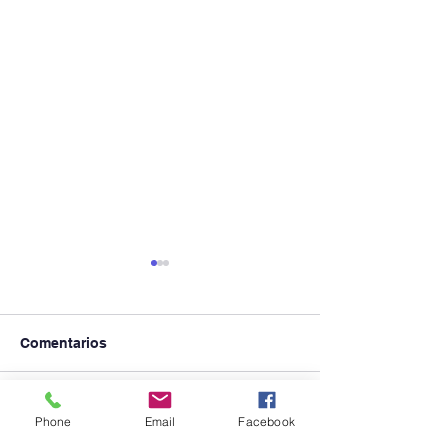
Comentarios
Visita Inspector
CASA ABIERTA 2026
Escribir un comentario...
Phone
Email
Facebook