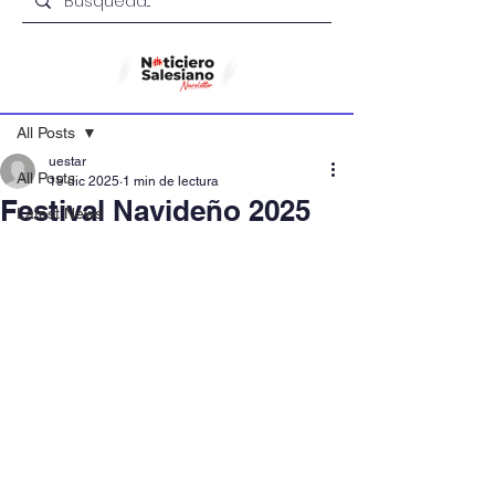
Entrada
All Posts
uestar
All Posts
19 dic 2025
1 min de lectura
Festival Navideño 2025
Latest News