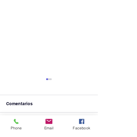
Comentarios
Visita Inspector
CASA ABIERTA 2026
Escribir un comentario...
Phone
Email
Facebook