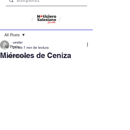
Entrada
All Posts
uestar
All Posts
24 feb
1 min de lectura
Miércoles de Ceniza
Latest News