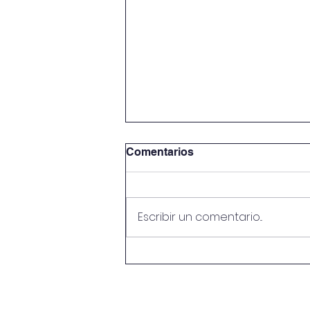
Comentarios
Escribir un comentario...
Novena en Honor a María
Auxiliadora
Llámanos: