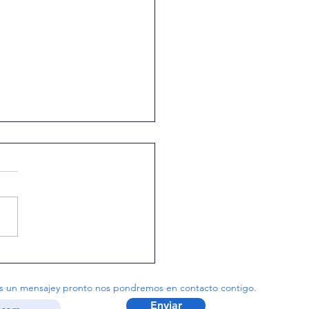
a Inspectorial
s un mensajey pronto nos pondremos en contacto contigo.
Enviar