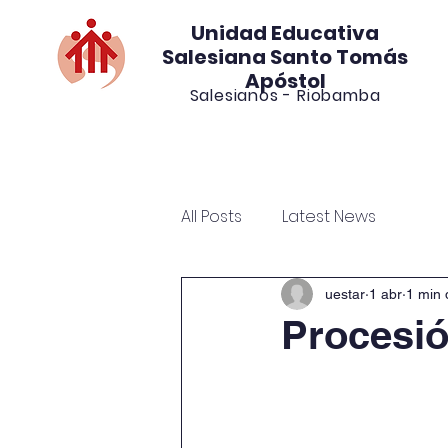
Unidad Educativa
Salesiana Santo Tomás
Apóstol
Salesianos - Riobamba
INICIO
STAR
DOCENTE
All Posts
Latest News
uestar
1 abr
1 min 
Procesi