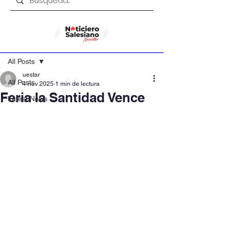
Entrada
All Posts
uestar
All Posts
4 nov 2025
1 min de lectura
Feria la Santidad Vence
Latest News