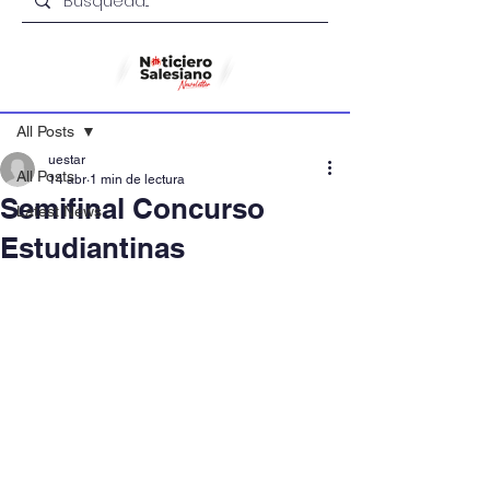
Entrada
All Posts
uestar
All Posts
14 abr
1 min de lectura
Semifinal Concurso
Latest News
Estudiantinas